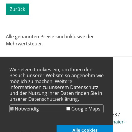
Zurück
Alle genannten Preise sind inklusive der
Mehrwertsteuer.
Wir setzen Cookies ein, um Ihnen den
Besuch unserer Website so angenehm wie
Facebook
Instagram
YouTube
möglich zu machen. Weitere
Datenschutz
Informationen zu unserem Datenschutz
Impressum
und der Nutzung Ihrer Daten finden Sie in
unserer Datenschutzerklärung.
© 2020 MAIER KÜCHEN GmbH
Notwendig
Google Maps
Unter Gereuth 5 · 79353 Bahlingen · Telefon 07663 /
9330-0 · Telefax 07663 / 9330-33 · E-Mail:
info(at)maier-
kuechen(dot)de
Alle Cookies